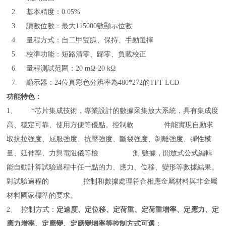
2.
基本精度：
0.05%
3.
讀數位數：最大
115000
數顯示位數
4.
量程方式：自二甲雙胍、保持、手動選擇
5.
校準功能：短路清零、歸零、負載校正
6.
量程測試范圍：
20 mΩ-20 kΩ
7.
顯示器：
24
位真彩色分辨率為
480*272
的
TFT LCD
功能特色：
1、
*芯片集成技術，專業設計的數據采集放大系統，具有集成度
高、穩定可靠、使用方便等優點。控制軟 件能實現自動求
取抗拉強度、屈服強度、抗壓強度、斷裂強度、剝離強度、彈性模
量、延伸率、力與電阻儀等檢 測
數據，開放式公式編輯
能自動計算試驗過程中任一點的力、應力、位移、變形等數據結果。
對試驗過程的 控制和數據處理符合相應金屬材料與非金屬
材料國家標準的要求。
2、
控制方式：
定速度、定位移、定荷重、定荷重增率、定應力、定
應力增率、定應變、定應變增率等控制方式可選
；