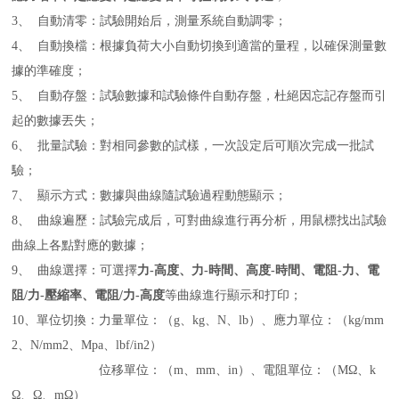
3、
自動清零：試驗開始后，測量系統自動調零；
4、
自動換檔：根據負荷大小自動切換到適當的量程，以確保測量數
據的準確度；
5、
自動存盤：試驗數據和試驗條件自動存盤，杜絕因忘記存盤而引
起的數據丟失；
6、
批量試驗：對相同參數的試樣，一次設定后可順次完成一批試
驗；
7、
顯示方式：數據與曲線隨試驗過程動態顯示；
8、
曲線遍歷：試驗完成后，可對曲線進行再分析，用鼠標找出試驗
曲線上各點對應的數據；
9、
曲線選擇：可選擇
力-高度、力-時間、高度-時間、電阻-力、電
阻/力-壓縮率、電阻/力-高度
等曲線進行顯示和打印；
10、
單位切換：力量單位：（g、kg、N、lb）、應力單位：（kg/mm
2、N/mm2、Mpa、lbf/in2）
位移單位：（
m
、
mm
、
in
）、電阻單位：（
M
Ω、
k
Ω、Ω、
m
Ω）