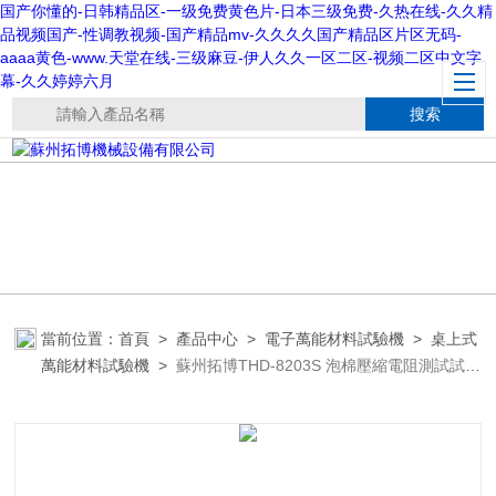
国产你懂的-日韩精品区-一级免费黄色片-日本三级免费-久热在线-久久精
品视频国产-性调教视频-国产精品mv-久久久久国产精品区片区无码-
aaaa黄色-www.天堂在线-三级麻豆-伊人久久一区二区-视频二区中文字
幕-久久婷婷六月
當前位置：
首頁
>
產品中心
>
電子萬能材料試驗機
>
桌上式
萬能材料試驗機
>
蘇州拓博THD-8203S 泡棉壓縮電阻測試試驗
機