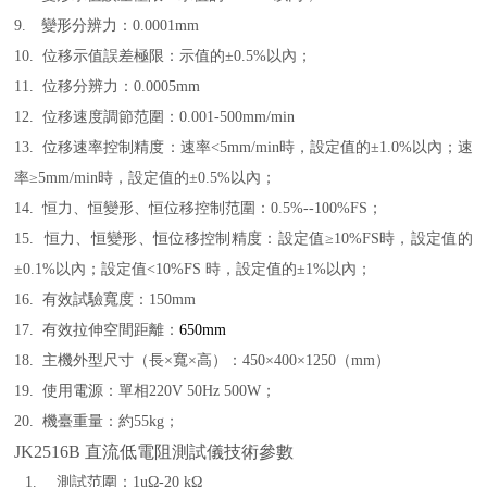
9.
變形分辨力：
0.0001mm
10.
位移示值誤差極限：示值的±
0.5%
以內；
11.
位移分辨力：
0.0005mm
12.
位移速度調節范圍：
0.001-500mm/min
13.
位移速率控制精度：速率
<5mm/min
時，設定值的±
1.0%
以內；速
率≥
5mm/min
時，設定值的±
0.5%
以內；
14.
恒力、恒變形、恒位移控制范圍：
0.5%--100%FS
；
15.
恒力、恒變形、恒位移控制精度：設定值≥
10%FS
時，設定值的
±
0.1%
以內；設定值
<10%FS
時，設定值的±
1%
以內；
16.
有效試驗寬度：
150mm
17.
有效拉伸空間距離：
650mm
18.
主機外型尺寸（長×寬×高）：
450
×
400
×
1250
（
mm
）
19.
使用電源：單相
220V 50Hz 500W
；
20.
機臺重量：約
55kg
；
JK2516B
直流低電阻測試儀技術參數
1.
測試范圍：
1uΩ-20 kΩ