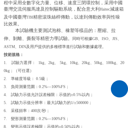
程中采用全數字化力量、位移、速度三閉環控制，采用中國
臺灣交流伺服馬達及控制驅動系統，配合意大利
減速箱
Haitec
及中國臺灣
精密滾珠絲桿傳動，以達到傳動效率與性噪
TBI
比效果。
本試驗機主要測試泡棉、橡塑等樣品的：壓縮、拉
伸、剝離、撕裂等精密力學試驗。
同時可根據
GB
、
ISO
、
JIS
、
ASTM
、
DIN
及用戶提供的多種標準進行試驗和數據處理。
技術規格：
1.
試驗力選擇：
1kg
、
2kg
、
5kg
、
10kg
、
20kg
、
50kg
、
100kg
、
20
0kg
；（可任選）
2.
準確度等級：
0.5
級；
3.
負荷測量范圍：
0.2%—100%FS
；
4.
試驗力示值允許誤差極限：示值的±
0.5%
以內；
5.
試驗力示值分辨率：最大試驗力的
1/±500000
；
6.
采樣頻率：
400
次
/
秒；
7.
變形測量范圍：
0.2%—100%FS
；
8.
變形示值誤差極限：示值的
±0.50%
以內；