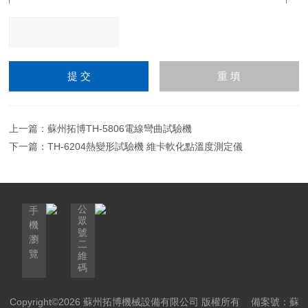
請輸入計算結果（填寫阿
拉伯數字），如：三加四
=7
上一篇：
蘇州拓博TH-5806電線彎曲試驗機
下一篇：
TH-6204熱變形試驗機 維卡軟化點溫度測定儀
公
手
眾
機
號
瀏
二
覽
維
碼
Copyright©2026 蘇州拓博機械設備有限公司 版權所有
備案號：蘇