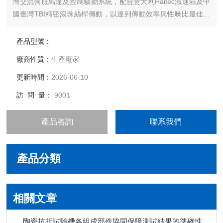
灣交流伺服馬達及控制驅動系統，配合意大利Haitec減速箱及中
國臺灣TBI精密滾珠絲桿傳動，以達到傳動效率與性噪比最佳效
果。主要測試泡棉、橡塑等樣品的：壓縮、拉伸、剝離、撕裂等
精密力學試驗。
產品型號：
廠商性質：
生產廠家
更新時間：
2026-06-10
訪 問 量：
9001
產品咨詢
聯系我們
產品分類
相關文章
陶瓷抗折試驗機各組成部件協同保障測試結果的準確性