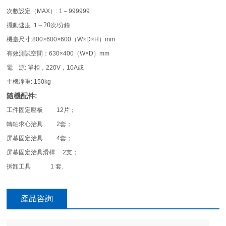
次數設定（MAX）: 1～999999
2
0
擺動速度: 1～
次/分鐘
機臺尺寸:800×600×600（W×D×H）mm
有效測試空間：630×400（W×D）mm
電 源: 單相，220V，10A或
主機凈重: 150kg
隨機配件:
工件固定壓板 12片；
轉軸求心治具 2套；
屏幕固定治具 4套；
屏幕固定治具滑桿 2支；
拆卸工具 1 套.
產品咨詢