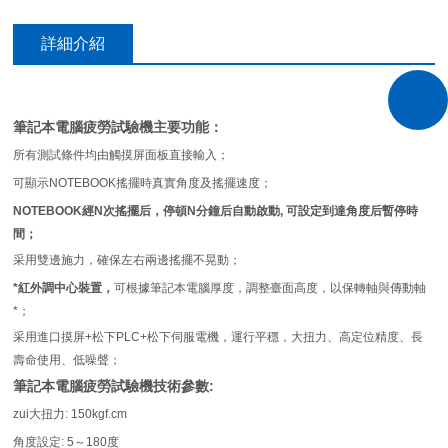
詳細介紹
筆記本電腦疲勞試驗機
主要功能：
所有測試條件均由觸摸屏面板直接輸入；
可顯示NOTEBOOK搖擺時真實角度及搖擺速度；
NOTEBOOK經N次搖擺后，停頓N分鐘后自動啟動, 可設定到達角度后暫停時
間；
采用雙邊施力，確保左右兩邊搖擺不晃動；
*紅外調中心裝置，
可根據筆記本電腦厚度，調整臺面高度，以保轉軸與傳動軸
*；
采用進口摸屏+松下PLC+松下伺服電機，運行平穩，大扭力、高定位精度、長
壽命使用、低噪聲；
筆記本電腦疲勞試驗機
技術參數:
zui大扭力: 150kgf.cm
角度設定: 5～180度