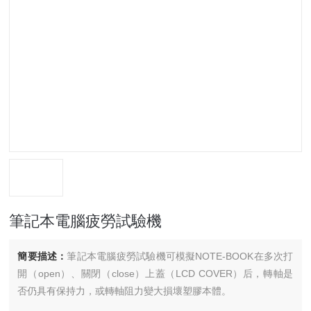
筆記本電腦疲勞試驗機
簡要描述：
筆記本電腦疲勞試驗機可模擬NOTE-BOOK在多次打
開（open）、關閉（close）上蓋（LCD COVER）后，轉軸是
否仍具有保持力，或轉軸阻力變大損壞塑膠本體。