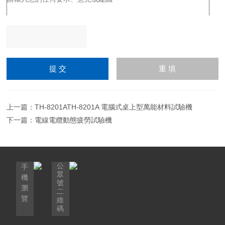
請輸入計算結果（填寫阿
拉伯數字），如：三加四
=7
上一篇：
TH-8201ATH-8201A 電腦式桌上型萬能材料試驗機
下一篇：
電線電纜動態疲勞試驗機
公
手
眾
機
號
瀏
二
覽
維
碼